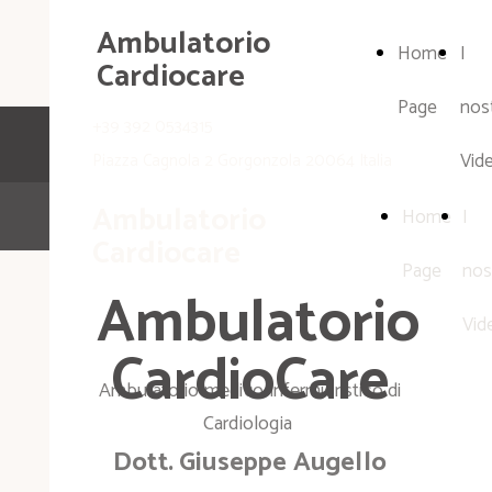
Ambulatorio
Home
I
Cardiocare
Page
nost
+39 392 0534315
Vid
Piazza Cagnola 2 Gorgonzola 20064 Italia
Ambulatorio
Home
I
Cardiocare
Page
nos
Ambulatorio
Vid
CardioCare
Ambulatorio medico-infermieristico di
Cardiologia
Dott. Giuseppe Augello